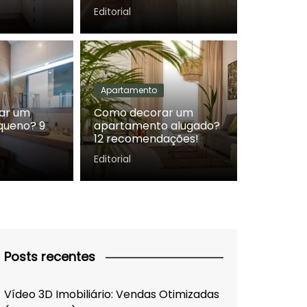
Editorial
Apartamento
olher lona para telhado? 9
ar um
Como decorar um
queno? 9
apartamento alugado?
dações!
12 recomendações!
Editorial
Posts recentes
Vídeo 3D Imobiliário: Vendas Otimizadas