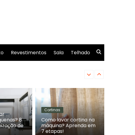
to
Revestimentos
Sala
Telhado
Como escolher lona 
Cortinas
ar
quenas? 8
Como lavar cortina na
mização de
máquina? Aprenda em
7 etapas!