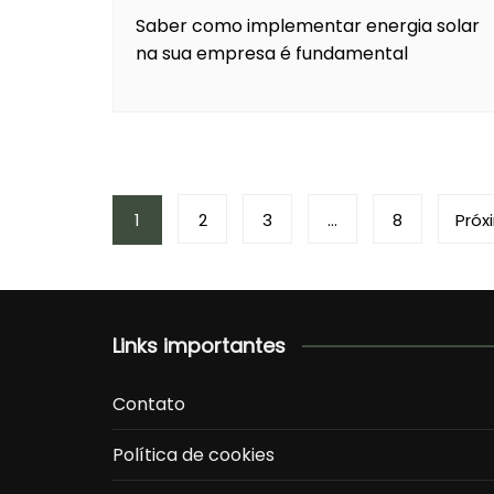
Saber como implementar energia solar
na sua empresa é fundamental
Paginação
1
2
3
…
8
Próx
de
posts
Links importantes
Contato
Política de cookies