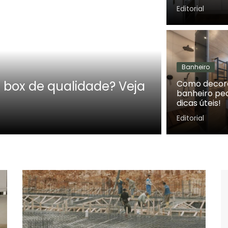
Editorial
Telhado
Banheiro
ox de qualidade? Veja
Como esc
Como decor
banheiro pe
recomen
dicas úteis!
Editorial
Editorial