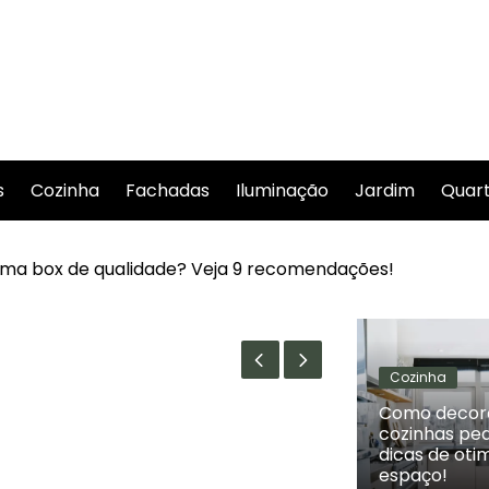
s
Cozinha
Fachadas
Iluminação
Jardim
Quar
a box de qualidade? Veja 9 recomendações!
Cozinha
Como decor
cozinhas pe
dicas de oti
espaço!