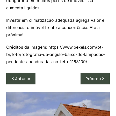
obrigatório em muitos perfis de imóvel. Isso
aumenta liquidez.
Investir em climatização adequada agrega valor e
diferencia o imóvel frente à concorrência. Até a
próxima!
Créditos da imagem: https://www.pexels.com/pt-
br/foto/fotografia-de-angulo-baixo-de-lampadas-
pendentes-penduradas-no-teto-1163109/
Navegação
Anterior
Próximo
de
Post