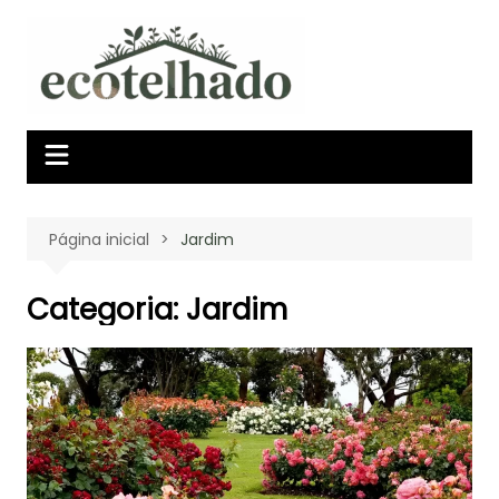
Ir
para
o
conteúdo
Página inicial
Jardim
Categoria:
Jardim