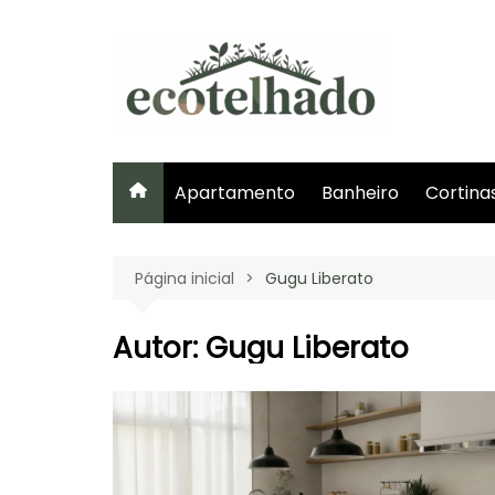
Ir
para
o
conteúdo
Apartamento
Banheiro
Cortina
Página inicial
Gugu Liberato
Autor:
Gugu Liberato